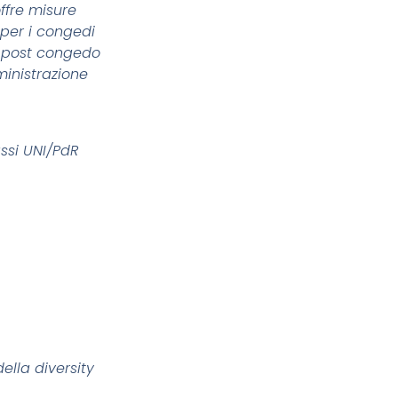
offre misure
 per i congedi
si post congedo
ministrazione
assi UNI/PdR
ella diversity