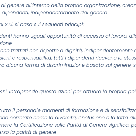
 di genere all’interno della propria organizzazione, cre
i i dipendenti, indipendentemente dal genere.
 S.r.l. si basa sui seguenti principi:
endenti hanno uguali opportunità di accesso al lavoro, al
zione
i sono trattati con rispetto e dignità, indipendentemente
sioni e responsabilità, tutti i dipendenti ricevono la stes
era alcuna forma di discriminazione basata sul genere, s
S.r.l. intraprende queste azioni per attuare la propria pol
a tutto il personale momenti di formazione e di sensibilizz
e correlate come la diversità, l’inclusione e la lotta al
tenere la Certificazione sulla Parità di Genere significa, p
rso la parità di genere