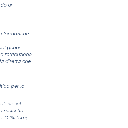
ando un
la formazione,
 dal genere
sa retribuzione
ia diretta che
itica per la
azione sul
le molestie
er C2Sistemi,