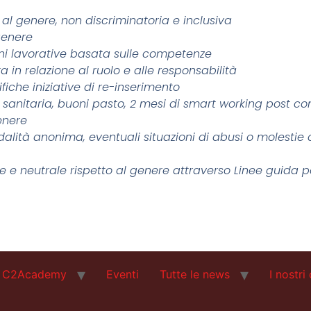
o al genere, non discriminatoria e inclusiva
genere
oni lavorative basata sulle competenze
a in relazione al ruolo e alle responsabilità
fiche iniziative di re-inserimento
a sanitaria, buoni pasto, 2 mesi di smart working post co
enere
dalità anonima, eventuali situazioni di abusi o molestie
e e neutrale rispetto al genere attraverso Linee guida p
C2Academy
Eventi
Tutte le news
I nostri 