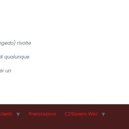
ngedo) rivolte
 di qualunque
er un
clienti
Prenotazioni
C2Sistemi Wiki