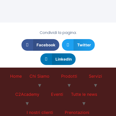
Condividi la pagina:
Facebook
Twitter
LinkedIn
Home
Chi Siamo
Prodotti
Servizi
C2Academy
Eventi
Tutte le news
I nostri clienti
Prenotazioni