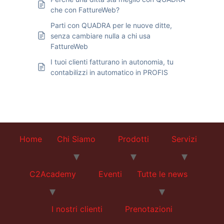
che con FattureWeb?
Parti con QUADRA per le nuove ditte,
senza cambiare nulla a chi usa
FattureWeb
I tuoi clienti fatturano in autonomia, tu
contabilizzi in automatico in PROFIS
Home
Chi Siamo
Prodotti
Servizi
C2Academy
Eventi
Tutte le news
I nostri clienti
Prenotazioni