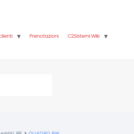
clienti
Prenotazioni
C2Sistemi Wiki
edditi PF
QUADRO RW