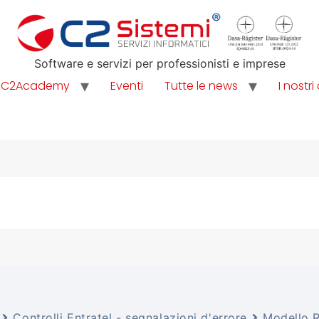
Software e servizi per professionisti e imprese
C2Academy
Eventi
Tutte le news
I nostri 
Controlli Entratel - segnalazioni d'errore
Modello R