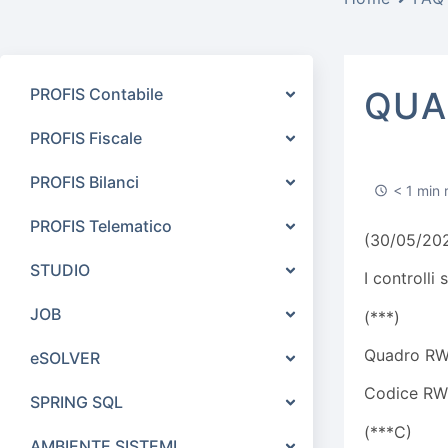
PROFIS Contabile
QUA
PROFIS Fiscale
PROFIS Bilanci
< 1 min 
PROFIS Telematico
(30/05/20
STUDIO
I controlli
JOB
(***)
Quadro RW
eSOLVER
Codice RW 
SPRING SQL
(***C)
AMBIENTE SISTEMI