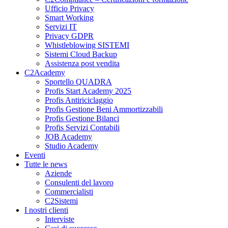
Ufficio Privacy
Smart Working
Servizi IT
Privacy GDPR
Whistleblowing SISTEMI
Sistemi Cloud Backup
Assistenza post vendita
C2Academy
Sportello QUADRA
Profis Start Academy 2025
Profis Antiriciclaggio
Profis Gestione Beni Ammortizzabili
Profis Gestione Bilanci
Profis Servizi Contabili
JOB Academy
Studio Academy
Eventi
Tutte le news
Aziende
Consulenti del lavoro
Commercialisti
C2Sistemi
I nostri clienti
Interviste