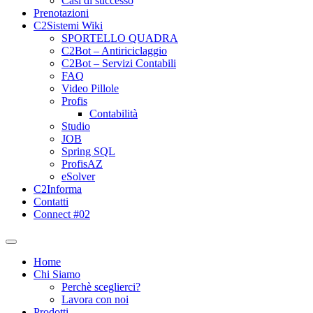
Casi di successo
Prenotazioni
C2Sistemi Wiki
SPORTELLO QUADRA
C2Bot – Antiriciclaggio
C2Bot – Servizi Contabili
FAQ
Video Pillole
Profis
Contabilità
Studio
JOB
Spring SQL
ProfisAZ
eSolver
C2Informa
Contatti
Connect #02
Home
Chi Siamo
Perchè sceglierci?
Lavora con noi
Prodotti