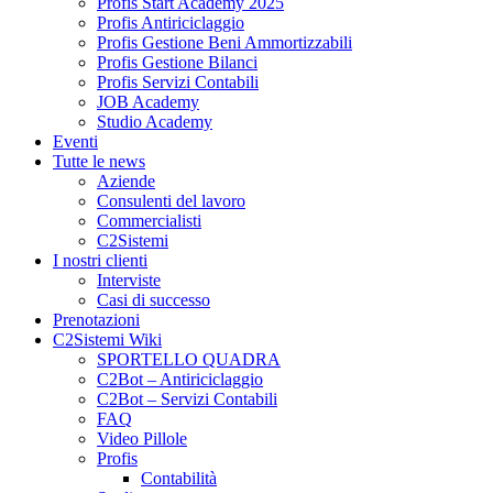
Profis Start Academy 2025
Profis Antiriciclaggio
Profis Gestione Beni Ammortizzabili
Profis Gestione Bilanci
Profis Servizi Contabili
JOB Academy
Studio Academy
Eventi
Tutte le news
Aziende
Consulenti del lavoro
Commercialisti
C2Sistemi
I nostri clienti
Interviste
Casi di successo
Prenotazioni
C2Sistemi Wiki
SPORTELLO QUADRA
C2Bot – Antiriciclaggio
C2Bot – Servizi Contabili
FAQ
Video Pillole
Profis
Contabilità