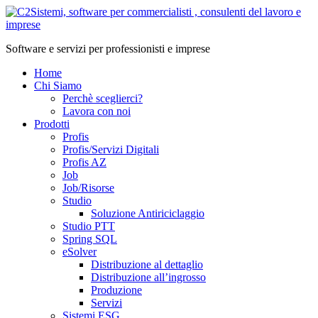
Vai
al
contenuto
Software e servizi per professionisti e imprese
Home
Chi Siamo
Perchè sceglierci?
Lavora con noi
Prodotti
Profis
Profis/Servizi Digitali
Profis AZ
Job
Job/Risorse
Studio
Soluzione Antiriciclaggio
Studio PTT
Spring SQL
eSolver
Distribuzione al dettaglio
Distribuzione all’ingrosso
Produzione
Servizi
Sistemi ESG