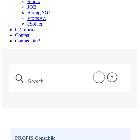
Studio
JOB
Spring SQL
ProfisAZ
eSolver
C2Informa
Contatti
Connect #02
PROFIS Contabile