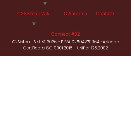
C2Sistemi Wiki
C2Informa
Contatti
Connect #02
C2Sistemi S.r.l. © 2026 - P.IVA 02504270964 -Azienda
Certificata ISO 9001:2015 - UNIPdr 125:2002