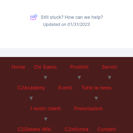
Still stuck? How can we help?
Updated on 01/31/2023
Home
Chi Siamo
Prodotti
Servizi
C2Academy
Eventi
Tutte le news
I nostri clienti
Prenotazioni
C2Sistemi Wiki
C2Informa
Contatti