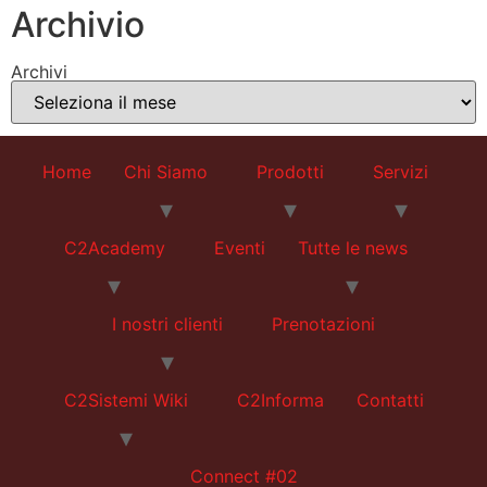
Archivio
Archivi
Home
Chi Siamo
Prodotti
Servizi
C2Academy
Eventi
Tutte le news
I nostri clienti
Prenotazioni
C2Sistemi Wiki
C2Informa
Contatti
Connect #02