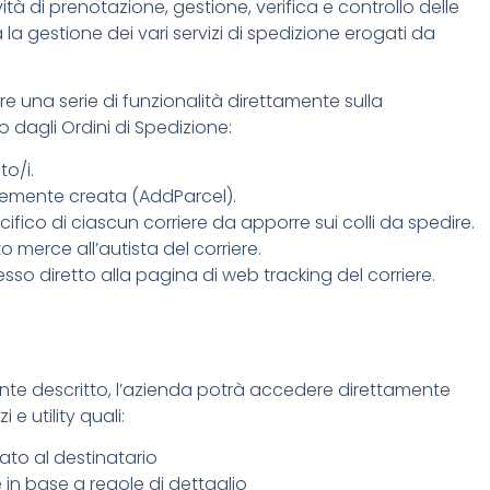
à di prenotazione, gestione, verifica e controllo delle
a gestione dei vari servizi di spedizione erogati da
e una serie di funzionalità direttamente sulla
 dagli Ordini di Spedizione:
to/i.
emente creata (AddParcel).
cifico di ciascun corriere da apporre sui colli da spedire.
merce all’autista del corriere.
esso diretto alla pagina di web tracking del corriere.
te descritto, l’azienda potrà accedere direttamente
 e utility quali:
ato al destinatario
re in base a regole di dettaglio