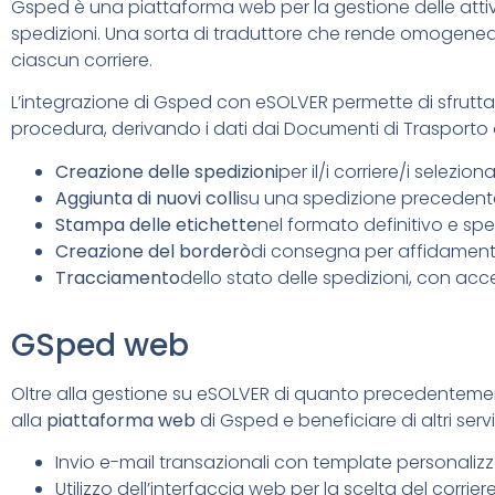
Gsped è una piattaforma web per la gestione delle attivit
spedizioni. Una sorta di traduttore che rende omogenea l
ciascun corriere.
L’integrazione di Gsped con eSOLVER permette di sfruttar
procedura, derivando i dati dai Documenti di Trasporto o
Creazione delle spedizioni
per il/i corriere/i seleziona
Aggiunta di nuovi colli
su una spedizione precedent
Stampa delle etichette
nel formato definitivo e spe
Creazione del borderò
di consegna per affidamento 
Tracciamento
dello stato delle spedizioni, con acc
GSped web
Oltre alla gestione su eSOLVER di quanto precedentemen
alla
piattaforma web
di Gsped e beneficiare di altri servizi
Invio e-mail transazionali con template personalizz
Utilizzo dell’interfaccia web per la scelta del corrie