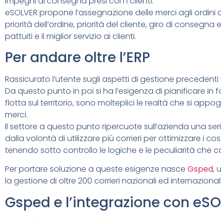
impegni di consegna presi con i clienti.
eSOLVER propone l’assegnazione delle merci agli ordini c
priorità dell’ordine, priorità del cliente, giro di consegna e
pattuiti e il miglior servizio ai clienti.
Per andare oltre l’ERP
Rassicurato l’utente sugli aspetti di gestione precedent
Da questo punto in poi si ha l’esigenza di pianificare in f
flotta sul territorio, sono molteplici le realtà che si appog
merci.
Il settore a questo punto ripercuote sull’azienda una se
dalla volontà di utilizzare più corrieri per ottimizzare i costi,
tenendo sotto controllo le logiche e le peculiarità che car
Per portare soluzione a queste esigenze nasce
Gsped
,
la gestione di oltre 200 corrieri nazionali ed internazionali
Gsped e l’integrazione con eS