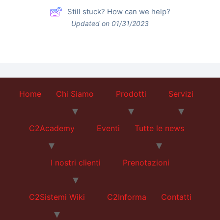
Still stuck? How can we help?
Updated on 01/31/2023
Home
Chi Siamo
Prodotti
Servizi
C2Academy
Eventi
Tutte le news
I nostri clienti
Prenotazioni
C2Sistemi Wiki
C2Informa
Contatti