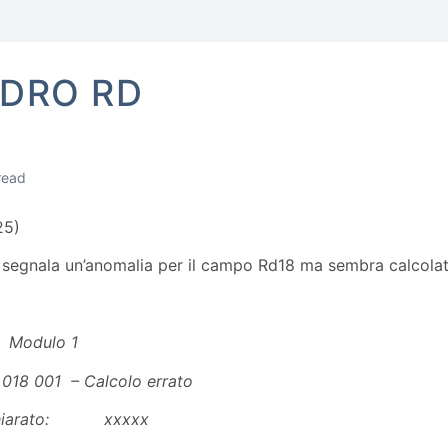
DRO RD
read
25)
lo segnala un’anomalia per il campo Rd18 ma sembra calcola
 Modulo 1
018 001 – Calcolo errato
ichiarato: xxxxx