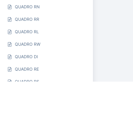
QUADRO RN
QUADRO RR
QUADRO RL
QUADRO RW
QUADRO DI
QUADRO RE
QUADRO RS
Modello IVA TR
Modello 730
Controlli Entratel - segnalazioni
d'errore