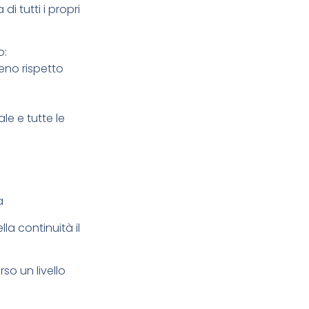
di tutti i propri
o:
ieno rispetto
le e tutte le
a
la continuità il
so un livello