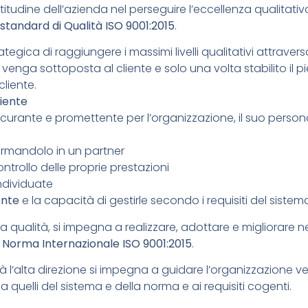
attitudine dell’azienda nel perseguire l’eccellenza qualitativa 
standard di Qualità ISO 9001:2015
.
egica di raggiungere i massimi livelli qualitativi attravers
 venga sottoposta al cliente e solo una volta stabilito il p
cliente.
liente
sicurante e promettente per l’organizzazione, il suo persona
rmandolo in un partner
ntrollo delle proprie prestazioni
individuate
ente
e la capacità di gestirle secondo i requisiti del sistem
a qualità, si impegna a realizzare, adottare e migliorare nel
a
Norma Internazionale ISO 9001:2015
.
tà l’alta direzione si impegna a guidare l’organizzazione ver
, a quelli del sistema e della norma e ai requisiti cogenti.