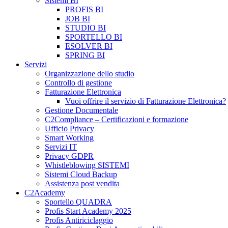
Sistemi BI
PROFIS BI
JOB BI
STUDIO BI
SPORTELLO BI
ESOLVER BI
SPRING BI
Servizi
Organizzazione dello studio
Controllo di gestione
Fatturazione Elettronica
Vuoi offrire il servizio di Fatturazione Elettronica?
Gestione Documentale
C2Compliance – Certificazioni e formazione
Ufficio Privacy
Smart Working
Servizi IT
Privacy GDPR
Whistleblowing SISTEMI
Sistemi Cloud Backup
Assistenza post vendita
C2Academy
Sportello QUADRA
Profis Start Academy 2025
Profis Antiriciclaggio