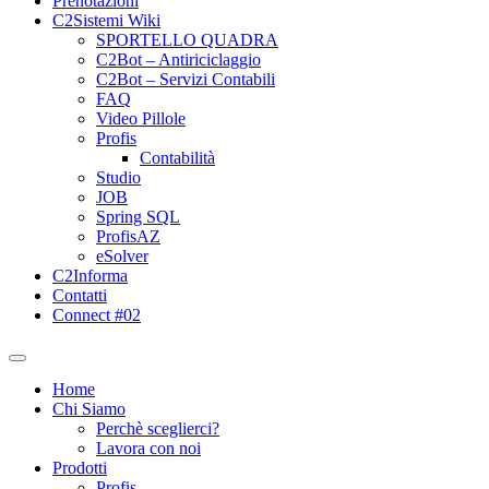
Prenotazioni
C2Sistemi Wiki
SPORTELLO QUADRA
C2Bot – Antiriciclaggio
C2Bot – Servizi Contabili
FAQ
Video Pillole
Profis
Contabilità
Studio
JOB
Spring SQL
ProfisAZ
eSolver
C2Informa
Contatti
Connect #02
Home
Chi Siamo
Perchè sceglierci?
Lavora con noi
Prodotti
Profis