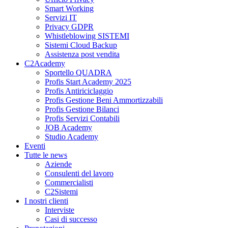
Smart Working
Servizi IT
Privacy GDPR
Whistleblowing SISTEMI
Sistemi Cloud Backup
Assistenza post vendita
C2Academy
Sportello QUADRA
Profis Start Academy 2025
Profis Antiriciclaggio
Profis Gestione Beni Ammortizzabili
Profis Gestione Bilanci
Profis Servizi Contabili
JOB Academy
Studio Academy
Eventi
Tutte le news
Aziende
Consulenti del lavoro
Commercialisti
C2Sistemi
I nostri clienti
Interviste
Casi di successo