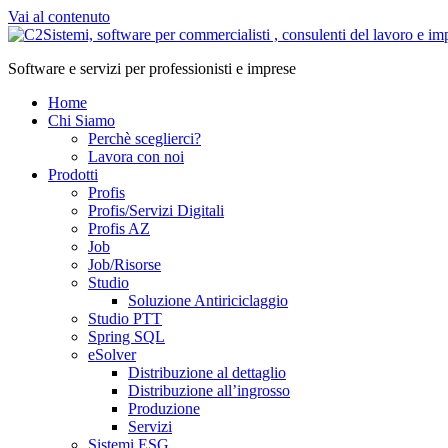
Vai al contenuto
Software e servizi per professionisti e imprese
Home
Chi Siamo
Perchè sceglierci?
Lavora con noi
Prodotti
Profis
Profis/Servizi Digitali
Profis AZ
Job
Job/Risorse
Studio
Soluzione Antiriciclaggio
Studio PTT
Spring SQL
eSolver
Distribuzione al dettaglio
Distribuzione all’ingrosso
Produzione
Servizi
Sistemi ESG