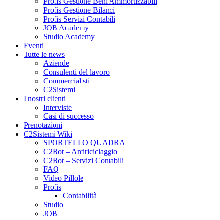
Profis Gestione Beni Ammortizzabili
Profis Gestione Bilanci
Profis Servizi Contabili
JOB Academy
Studio Academy
Eventi
Tutte le news
Aziende
Consulenti del lavoro
Commercialisti
C2Sistemi
I nostri clienti
Interviste
Casi di successo
Prenotazioni
C2Sistemi Wiki
SPORTELLO QUADRA
C2Bot – Antiriciclaggio
C2Bot – Servizi Contabili
FAQ
Video Pillole
Profis
Contabilità
Studio
JOB