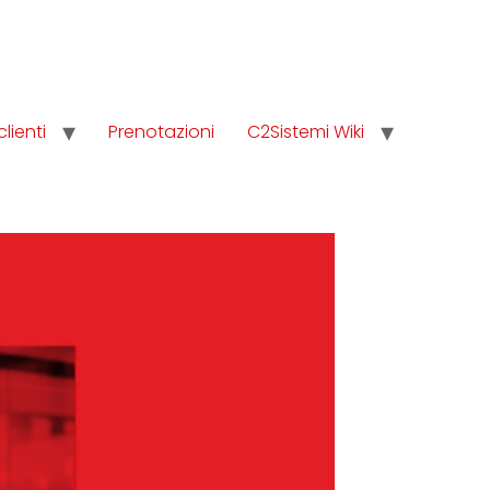
clienti
Prenotazioni
C2Sistemi Wiki