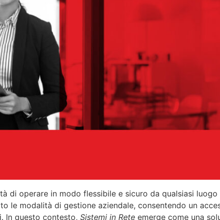
ità di operare in modo flessibile e sicuro da qualsiasi luog
ato le modalità di gestione aziendale, consentendo un acce
i. In questo contesto,
Sistemi in Rete
emerge come una soluz