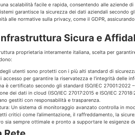
 una scalabilità facile e rapida, consentendo alle aziende di
temi garantisce la sicurezza dei dati aziendali secondo gli
ità alle normative sulla privacy, come il GDPR, assicurando agl
nfrastruttura Sicura e Affida
ttura proprietaria interamente italiana, scelta per garantire
udono:
 degli utenti sono protetti con i più alti standard di sicur
di accesso per garantire la riservatezza e l’integrità delle in
tema è certificato secondo gli standard ISO/IEC 27001:2022 
zione dei dati in cloud (ISO/IEC 27017:2015 e ISO/IEC 27018
ano gestiti con responsabilità e trasparenza.
tura: Un sistema di monitoraggio avanzato controlla in modo e
i critici come l’alimentazione, il raffreddamento, la sicurez
o sia sempre ottimale e pronto a supportare le esigenze deg
n Rete