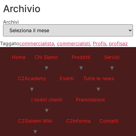
Archivio
Archivi
Taggato
commercialista
,
commercialisti
,
Profis
,
profisaz
Home
Chi Siamo
Prodotti
Servizi
C2Academy
Eventi
Tutte le news
I nostri clienti
Prenotazioni
C2Sistemi Wiki
C2Informa
Contatti