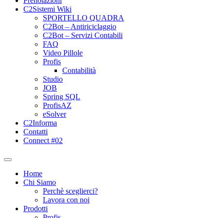
Prenotazioni
C2Sistemi Wiki
SPORTELLO QUADRA
C2Bot – Antiriciclaggio
C2Bot – Servizi Contabili
FAQ
Video Pillole
Profis
Contabilità
Studio
JOB
Spring SQL
ProfisAZ
eSolver
C2Informa
Contatti
Connect #02
Home
Chi Siamo
Perchè sceglierci?
Lavora con noi
Prodotti
Profis