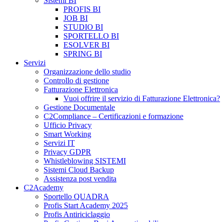
Sistemi BI
PROFIS BI
JOB BI
STUDIO BI
SPORTELLO BI
ESOLVER BI
SPRING BI
Servizi
Organizzazione dello studio
Controllo di gestione
Fatturazione Elettronica
Vuoi offrire il servizio di Fatturazione Elettronica?
Gestione Documentale
C2Compliance – Certificazioni e formazione
Ufficio Privacy
Smart Working
Servizi IT
Privacy GDPR
Whistleblowing SISTEMI
Sistemi Cloud Backup
Assistenza post vendita
C2Academy
Sportello QUADRA
Profis Start Academy 2025
Profis Antiriciclaggio