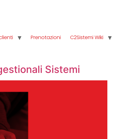
clienti
Prenotazioni
C2Sistemi Wiki
estionali Sistemi