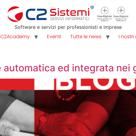
Software e servizi per professionisti e imprese
C2Academy
Eventi
Tutte le news
I nostri 
 automatica ed integrata nei g