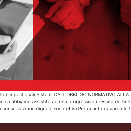
grata nei gestionali Sistemi DALL’OBBLIGO NORMATIVO A
tronica abbiamo assistito ad una progressiva crescita dell’in
conservazione digitale sostitutiva.Per quanto riguarda le fa