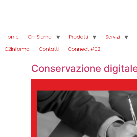
Home
Chi Siamo
Prodotti
Servizi
C2Informa
Contatti
Connect #02
Conservazione digitale