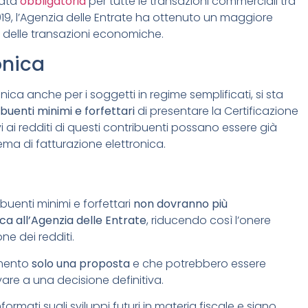
tata
obbligatoria
per tutte le transazioni commerciali tra
2019, l’Agenzia delle Entrate ha ottenuto un maggiore
tà delle transazioni economiche.
onica
onica anche per i soggetti in regime semplificati, si sta
ibuenti minimi e forfettari
di presentare la Certificazione
vi ai redditi di questi contribuenti possano essere già
ema di fatturazione elettronica.
uenti minimi e forfettari
non dovranno più
ca all’Agenzia delle Entrate
, riducendo così l’onere
ne dei redditi.
omento
solo una proposta
e che potrebbero essere
ivare a una decisione definitiva.
formati sugli sviluppi futuri in materia fiscale e siano