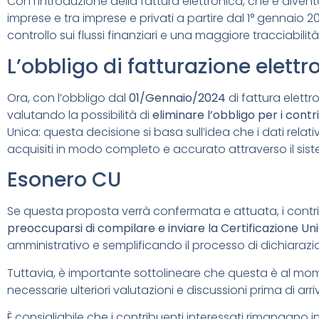
Con l’introduzione della fattura elettronica, che è diven
imprese e tra imprese e privati a partire dal 1° gennaio 
controllo sui flussi finanziari e una maggiore tracciabili
L’obbligo di fatturazione elettr
Ora, con l’obbligo dal
01/Gennaio/2024
di fattura elettr
valutando la possibilità di
eliminare l’obbligo per i contr
Unica: questa decisione si basa sull’idea che i dati relati
acquisiti in modo completo e accurato attraverso il sist
Esonero CU
Se questa proposta verrà confermata e attuata, i contrib
preoccuparsi di compilare e inviare la Certificazione Uni
amministrativo e semplificando il processo di dichiarazio
Tuttavia, è importante sottolineare che questa è al m
necessarie ulteriori valutazioni e discussioni prima di arr
È consigliabile che i contribuenti interessati rimangano in