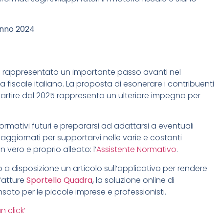
’anno 2024
 ha rappresentato un importante passo avanti nel
 fiscale italiano.
La proposta di esonerare i contribuenti
a partire dal 2025 rappresenta un ulteriore impegno per
ormativi futuri e prepararsi ad adattarsi a eventuali
ggiornati per supportarvi nelle varie e costanti
 vero e proprio alleato: l’
Assistente Normativo
.
a disposizione un articolo sul
l’applicativo
per rendere
fatture
Sportello Quadra
,
la soluzione online di
n
s
ato per
le
piccole imprese e professionisti
.
n click’