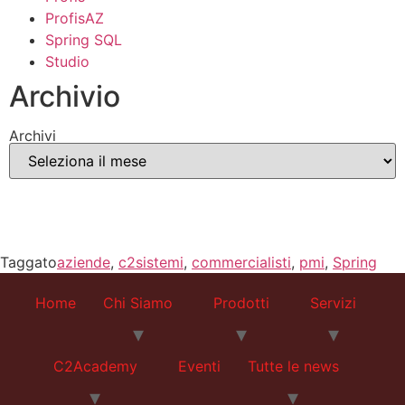
ProfisAZ
Spring SQL
Studio
Archivio
Archivi
Taggato
aziende
,
c2sistemi
,
commercialisti
,
pmi
,
Spring
Home
Chi Siamo
Prodotti
Servizi
C2Academy
Eventi
Tutte le news