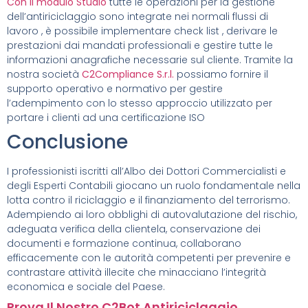
Con il modulo Studio
tutte le operazioni per la gestione
dell’antiriciclaggio sono integrate nei normali flussi di
lavoro , è possibile implementare check list , derivare le
prestazioni dai mandati professionali e gestire tutte le
informazioni anagrafiche necessarie sul cliente. Tramite la
nostra società
C2Compliance S.r.l.
possiamo fornire il
supporto operativo e normativo per gestire
l’adempimento con lo stesso approccio utilizzato per
portare i clienti ad una certificazione ISO
Conclusione
I professionisti iscritti all’Albo dei Dottori Commercialisti e
degli Esperti Contabili giocano un ruolo fondamentale nella
lotta contro il riciclaggio e il finanziamento del terrorismo.
Adempiendo ai loro obblighi di autovalutazione del rischio,
adeguata verifica della clientela, conservazione dei
documenti e formazione continua, collaborano
efficacemente con le autorità competenti per prevenire e
contrastare attività illecite che minacciano l’integrità
economica e sociale del Paese.
Prova Il Nostro C2Bot Antiriciclaggio