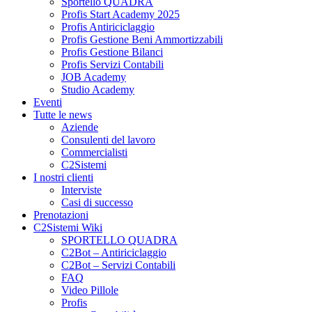
Sportello QUADRA
Profis Start Academy 2025
Profis Antiriciclaggio
Profis Gestione Beni Ammortizzabili
Profis Gestione Bilanci
Profis Servizi Contabili
JOB Academy
Studio Academy
Eventi
Tutte le news
Aziende
Consulenti del lavoro
Commercialisti
C2Sistemi
I nostri clienti
Interviste
Casi di successo
Prenotazioni
C2Sistemi Wiki
SPORTELLO QUADRA
C2Bot – Antiriciclaggio
C2Bot – Servizi Contabili
FAQ
Video Pillole
Profis