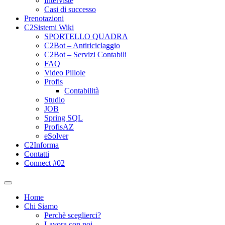
Interviste
Casi di successo
Prenotazioni
C2Sistemi Wiki
SPORTELLO QUADRA
C2Bot – Antiriciclaggio
C2Bot – Servizi Contabili
FAQ
Video Pillole
Profis
Contabilità
Studio
JOB
Spring SQL
ProfisAZ
eSolver
C2Informa
Contatti
Connect #02
Home
Chi Siamo
Perchè sceglierci?
Lavora con noi