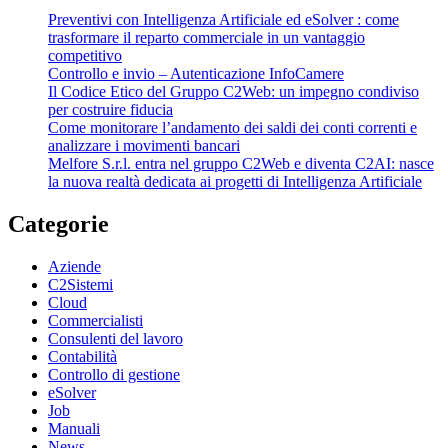
Preventivi con Intelligenza Artificiale ed eSolver : come
trasformare il reparto commerciale in un vantaggio
competitivo
Controllo e invio – Autenticazione InfoCamere
Il Codice Etico del Gruppo C2Web: un impegno condiviso
per costruire fiducia
Come monitorare l’andamento dei saldi dei conti correnti e
analizzare i movimenti bancari
Melfore S.r.l. entra nel gruppo C2Web e diventa C2AI: nasce
la nuova realtà dedicata ai progetti di Intelligenza Artificiale
Categorie
Aziende
C2Sistemi
Cloud
Commercialisti
Consulenti del lavoro
Contabilità
Controllo di gestione
eSolver
Job
Manuali
News