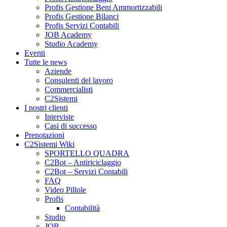
Profis Gestione Beni Ammortizzabili
Profis Gestione Bilanci
Profis Servizi Contabili
JOB Academy
Studio Academy
Eventi
Tutte le news
Aziende
Consulenti del lavoro
Commercialisti
C2Sistemi
I nostri clienti
Interviste
Casi di successo
Prenotazioni
C2Sistemi Wiki
SPORTELLO QUADRA
C2Bot – Antiriciclaggio
C2Bot – Servizi Contabili
FAQ
Video Pillole
Profis
Contabilità
Studio
JOB