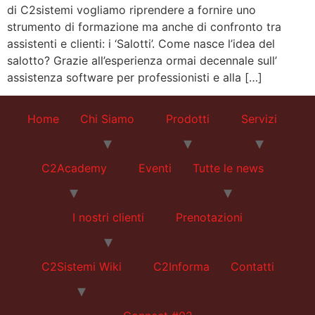
di C2sistemi vogliamo riprendere a fornire uno
strumento di formazione ma anche di confronto tra
assistenti e clienti: i ‘Salotti’. Come nasce l’idea del
salotto? Grazie all’esperienza ormai decennale sull’
assistenza software per professionisti e alla […]
Home
Chi Siamo
Prodotti
Servizi
C2Academy
Eventi
Tutte le news
I nostri clienti
Prenotazioni
C2Sistemi Wiki
C2Informa
Contatti